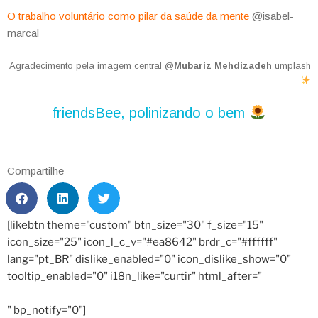
O trabalho voluntário como pilar da saúde da mente
@isabel-
marcal
Agradecimento pela imagem central @
Mubariz Mehdizadeh
umplash
friendsBee, polinizando o bem
Compartilhe
[likebtn theme="custom" btn_size="30" f_size="15"
icon_size="25" icon_l_c_v="#ea8642" brdr_c="#ffffff"
lang="pt_BR" dislike_enabled="0" icon_dislike_show="0"
tooltip_enabled="0" i18n_like="curtir" html_after="
" bp_notify="0"]