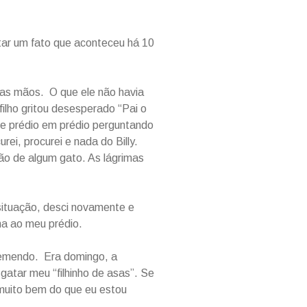
tar um fato que aconteceu há 10
uas mãos. O que ele não havia
filho gritou desesperado “Pai o
 de prédio em prédio perguntando
ei, procurei e nada do Billy.
ção de algum gato. As lágrimas
ituação, desci novamente e
ma ao meu prédio.
tremendo. Era domingo, a
atar meu “filhinho de asas”. Se
muito bem do que eu estou