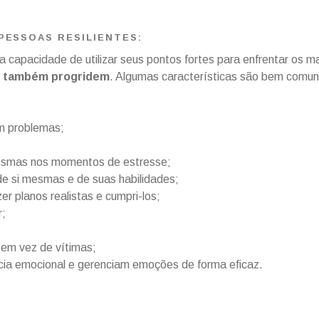
PESSOAS RESILIENTES:
 capacidade de utilizar seus pontos fortes para enfrentar os m
s também progridem
. Algumas características são bem comu
m problemas;
mesmas nos momentos de estresse;
e si mesmas e de suas habilidades;
 planos realistas e cumpri-los;
r;
em vez de vítimas;
ncia emocional e gerenciam emoções de forma eficaz.