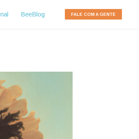
nal
BeeBlog
FALE COM A GENTE