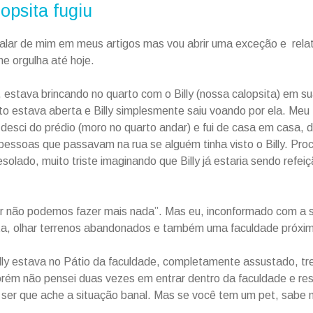
opsita fugiu
falar de mim em meus artigos mas vou abrir uma exceção e rela
 orgulha até hoje.
 estava brincando no quarto com o Billy (nossa calopsita) em s
to estava aberta e Billy simplesmente saiu voando por ela. Meu 
u desci do prédio (moro no quarto andar) e fui de casa em casa,
essoas que passavam na rua se alguém tinha visto o Billy. Procur
olado, muito triste imaginando que Billy já estaria sendo refei
r não podemos fazer mais nada”. Mas eu, inconformado com a s
ista, olhar terrenos abandonados e também uma faculdade próxi
illy estava no Pátio da faculdade, completamente assustado, 
rém não pensei duas vezes em entrar dentro da faculdade e resg
ser que ache a situação banal. Mas se você tem um pet, sabe 